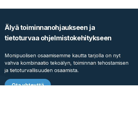
Älyä toiminnanohjaukseen ja
tietoturvaa ohjelmistokehitykseen
Monipuolisen osaamisemme kautta tarjolla on nyt
vahva kombinaatio tekoälyn, toiminnan tehostamisen
ja tietoturvallisuuden osaamista.
Ota yhteyttä
Softagram Oy
Ketolanperäntie 469
90450 ​Kempele