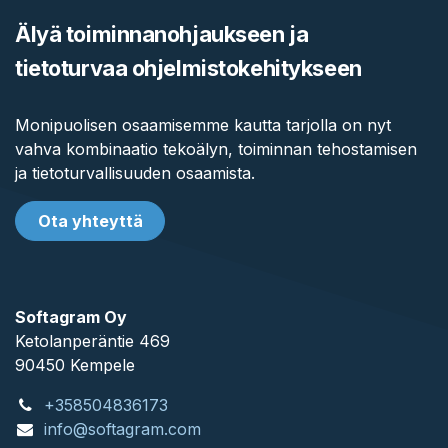
Älyä toiminnanohjaukseen ja
tietoturvaa ohjelmistokehitykseen
Monipuolisen osaamisemme kautta tarjolla on nyt
vahva kombinaatio tekoälyn, toiminnan tehostamisen
ja tietoturvallisuuden osaamista.
Ota yhteyttä
Softagram Oy
Ketolanperäntie 469
90450 ​Kempele
+358504836173
info@softagram.com