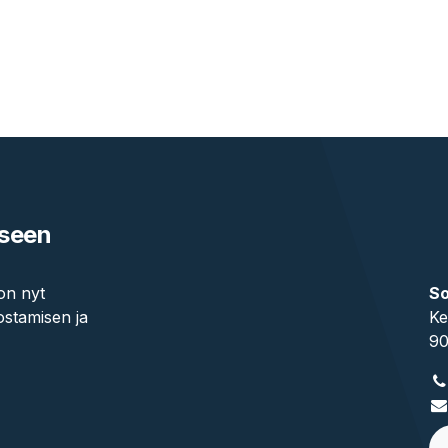
kseen
on nyt
So
ostamisen ja
Ke
90