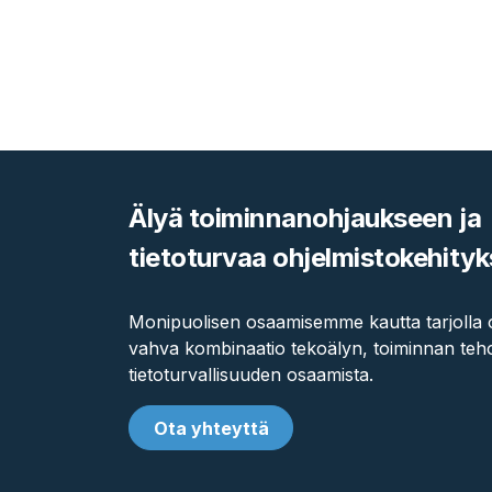
Älyä toiminnanohjaukseen ja
tietoturvaa ohjelmistokehity
Monipuolisen osaamisemme kautta tarjolla 
vahva kombinaatio tekoälyn, toiminnan teh
tietoturvallisuuden osaamista.
Ota yhteyttä