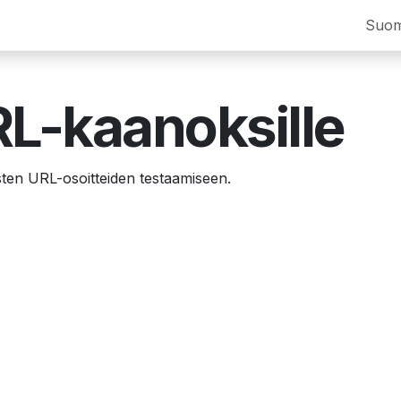
Palvelut
Yritys
Ota yhteyttä
Oppaat ja uutiset
Suom
T
RL-kaanoksille
sten URL-osoitteiden testaamiseen.