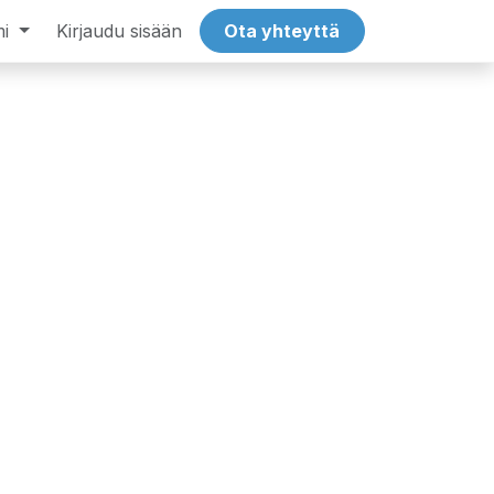
i
yöpaikat
Kirjaudu sisään
Tech
Tapahtumat
Ota yhteyttä