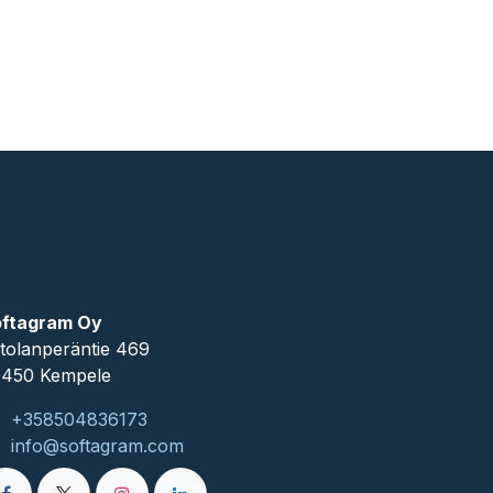
ftagram Oy
tolanperäntie 469
450 ​Kempele
+358504836173
info@softagram.com