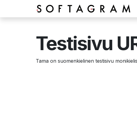
Siirry sisältöön
Testisivu U
Tama on suomenkielinen testisivu monikieli