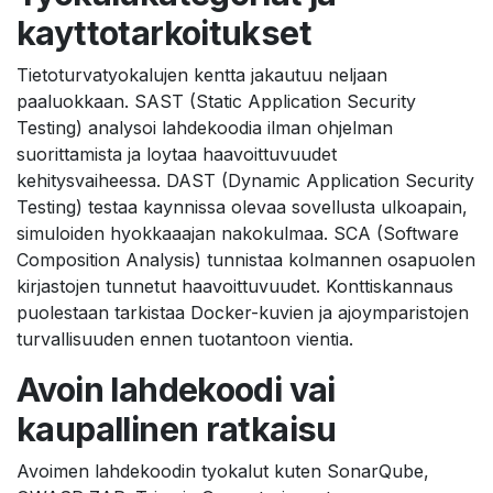
kayttotarkoitukset
Tietoturvatyokalujen kentta jakautuu neljaan
paaluokkaan. SAST (Static Application Security
Testing) analysoi lahdekoodia ilman ohjelman
suorittamista ja loytaa haavoittuvuudet
kehitysvaiheessa. DAST (Dynamic Application Security
Testing) testaa kaynnissa olevaa sovellusta ulkoapain,
simuloiden hyokkaaajan nakokulmaa. SCA (Software
Composition Analysis) tunnistaa kolmannen osapuolen
kirjastojen tunnetut haavoittuvuudet. Konttiskannaus
puolestaan tarkistaa Docker-kuvien ja ajoymparistojen
turvallisuuden ennen tuotantoon vientia.
Avoin lahdekoodi vai
kaupallinen ratkaisu
Avoimen lahdekoodin tyokalut kuten SonarQube,