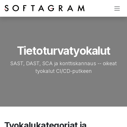
Siirry sisältöön
Tietoturvatyokalut
SAST, DAST, SCA ja konttiskannaus -- oikeat
tyokalut CI/CD-putkeen
Tyokalukategoriat ja