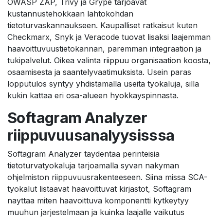
OWASP ZAP, Trivy ja Grype tarjoavat
kustannustehokkaan lahtokohdan
tietoturvaskannaukseen. Kaupalliset ratkaisut kuten
Checkmarx, Snyk ja Veracode tuovat lisaksi laajemman
haavoittuvuustietokannan, paremman integraation ja
tukipalvelut. Oikea valinta riippuu organisaation koosta,
osaamisesta ja saantelyvaatimuksista. Usein paras
lopputulos syntyy yhdistamalla useita tyokaluja, silla
kukin kattaa eri osa-alueen hyokkayspinnasta.
Softagram Analyzer
riippuvuusanalyysisssa
Softagram Analyzer taydentaa perinteisia
tietoturvatyokaluja tarjoamalla syvan nakyman
ohjelmiston riippuvuusrakenteeseen. Siina missa SCA-
tyokalut listaavat haavoittuvat kirjastot, Softagram
nayttaa miten haavoittuva komponentti kytkeytyy
muuhun jarjestelmaan ja kuinka laajalle vaikutus