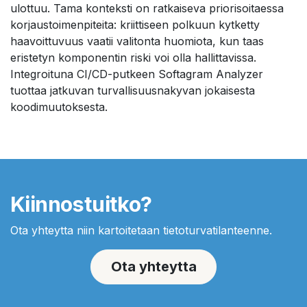
ulottuu. Tama konteksti on ratkaiseva priorisoitaessa
korjaustoimenpiteita: kriittiseen polkuun kytketty
haavoittuvuus vaatii valitonta huomiota, kun taas
eristetyn komponentin riski voi olla hallittavissa.
Integroituna CI/CD-putkeen Softagram Analyzer
tuottaa jatkuvan turvallisuusnakyvan jokaisesta
koodimuutoksesta.
Kiinnostuitko?
Ota yhteytta niin kartoitetaan tietoturvatilanteenne.
Ota yhteytta