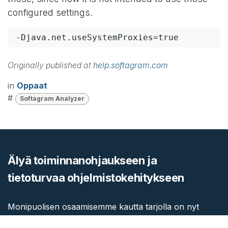
configured settings.
-Djava.net.useSystemProxies=true
Originally published at
help.softagram.com
in
Oppaat
#
Softagram Analyzer
Älyä toiminnanohjaukseen ja
tietoturvaa ohjelmistokehitykseen
Monipuolisen osaamisemme kautta tarjolla on nyt
vahva kombinaatio tekoälyn, toiminnan tehostamisen